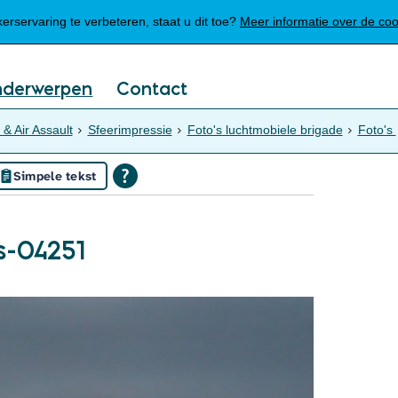
Mijn Meierijstad
rservaring te verbeteren, staat u dit toe?
Meer informatie over de co
nderwerpen
Contact
 & Air Assault
Sfeerimpressie
Foto's luchtmobiele brigade
Foto's
Simpele tekst
s-04251