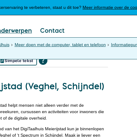
Mijn Meierijstad
rservaring te verbeteren, staat u dit toe?
Meer informatie over de co
nderwerpen
Contact
lhuis
Meer doen met de computer, tablet en telefoon
Informatiepu
Simpele tekst
jstad (Veghel, Schijndel)
tad helpt mensen niet alleen verder met de
reekuren, cursussen en activiteiten voor inwoners die
 of de digitale overheid.
 van het DigiTaalhuis Meierijstad kun je binnenlopen
eghel of ‘t Spectrum in Schijndel. Maak je liever een