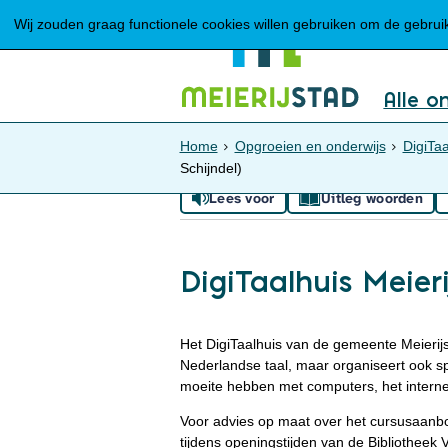
Wij zouden graag functionele cookies willen gebruiken om de gebruike
Alle o
Home
Opgroeien en onderwijs
DigiTaa
Schijndel)
Lees voor
Uitleg woorden
DigiTaalhuis Meieri
Het DigiTaalhuis van de gemeente Meierijs
Nederlandse taal, maar organiseert ook sp
moeite hebben met computers, het internet
Voor advies op maat over het cursusaanbod
tijdens openingstijden van de Bibliotheek V