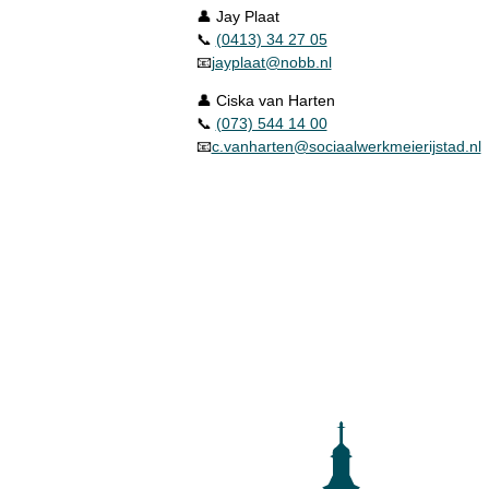
👤 Jay Plaat
📞
(0413) 34 27 05
📧
jayplaat@nobb.nl
👤 Ciska van Harten
📞
(073) 544 14 00
📧
c.vanharten@sociaalwerkmeierijstad.nl