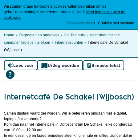
Wij zouden graag functionele cookies willen gebruiken om de
gebruikerservaring te verbeteren, staat u dit toe?
Meer informatie over de
cookiewet
Mijn Meierijstad
Cookies toestaan
Cookies niet toestaan
Home
Opgroeien en onderwijs
DigiTaalhuis
Meer doen met de
computer, tablet en telefoon
Informatiepunten
Internetcafé De Schakel
(Wijbosch)
Lees voor
Uitleg woorden
Simpele tekst
Internetcafé De Schakel (Wijbosch)
Samen digitaal vaardiger worden. Wil je beter leren omgaan met je tablet,
laptop of smartphone?
Kom dan naar het internetcafé in Dorpscentrum De Schakel, elke donderdag
van 10.00 tot 12.00 uur.
In een gezellige en laagdrempelige sfeer krijg je hulp en uitleg, zonder dat je