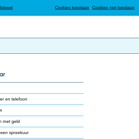
Translate
okiewet
Cookies toestaan
Cookies niet toestaan
ar
r en telefoon
n
 met geld
 een spreekuur