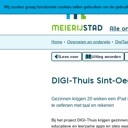
Wij zouden graag functionele cookies willen gebruiken om de gebruike
Alle o
Home
Opgroeien en onderwijs
DigiTaa
Lees voor
Uitleg woorden
DIGI-Thuis Sint-O
Gezinnen krijgen 20 weken een iPad 
te oefenen met taal en rekenen
Bij het project DIGI-Thuis krijgen gezinn
educatieve en leerzame apps en sites w