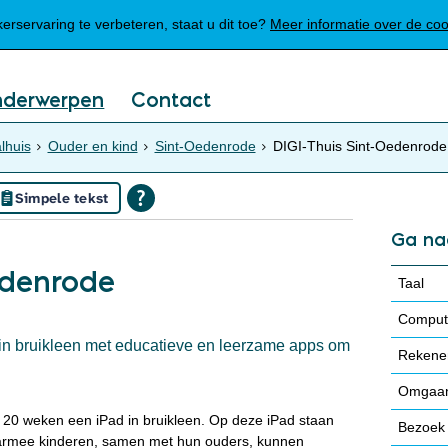
Mijn Meierijstad
rservaring te verbeteren, staat u dit toe?
Meer informatie over de co
nderwerpen
Contact
lhuis
Ouder en kind
Sint-Oedenrode
DIGI-Thuis Sint-Oedenrode
Simpele tekst
Ga na
edenrode
Taal
Compute
in bruikleen met educatieve en leerzame apps om
Rekene
Omgaan
en 20 weken een iPad in bruikleen. Op deze iPad staan
Bezoek
aarmee kinderen, samen met hun ouders, kunnen