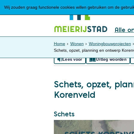
Wij zouden graag functionele cookies willen gebruiken om de gebruike
Alle o
Home
Wonen
Woningbouwprojecten
Schets, opzet, planning en ontwerp Koren
Lees voor
Uitleg woorden
Schets, opzet, pla
Korenveld
Schets