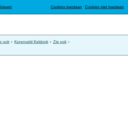
Translate
okiewet
Cookies toestaan
Cookies niet toestaan
e ook
Korenveld Keldonk
Zie ook