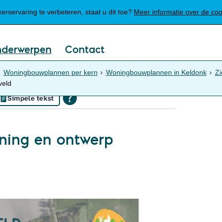
Mijn Meierijstad
rservaring te verbeteren, staat u dit toe?
Meer informatie over de co
nderwerpen
Contact
Woningbouwplannen per kern
Woningbouwplannen in Keldonk
Zi
veld
Simpele tekst
nning en ontwerp