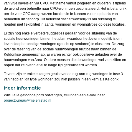
van vrije kavels en via CPO. Met name vanuit jongeren en ouderen is tijdens
de avond een behoefte naar CPO-woningen geconstateerd. Het is belangrijk
om de voor CPO aangewezen locaties in te kunnen vullen op basis van
behoeften uit het dorp. Dit betekent dat het wenselijk is om rekening te
houden met flexibiliteit in aantal woningen en woningtypes op deze locaties.
Er zijn nog enkele verbetersuggesties gedaan voor de situering van de
sociale huurwoningen binnen het plan, waardoor het beter mogelijk is om
levensloopbestendige woningen (gericht op senioren) te clusteren. De zorg
over de fasering van de sociale huurwoningen blijft bestaan binnen de
Keldonkse gemeenschap. Er waren echter ook positieve geluiden over de
huurwoningen van Area. Oudere mensen die de woningen wel zien zitten en
hopen dat ze over niet al te lange tijd gerealiseerd worden.
Tevens zijn er enkele zorgen geuit over de rug-aan-rug woningen in fase 3
van het plan: dit type woningen zou niet passen in een kern als Keldonk.
Meer informatie
Wilt u alle getoonde pdf's ontvangen, stuur dan een e-mail naar
projectbureau@meierijstad.nl