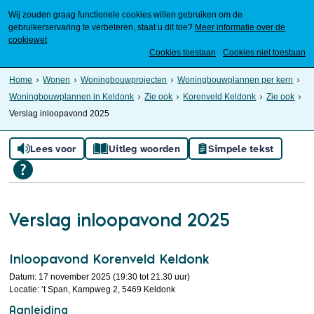
Wij zouden graag functionele cookies willen gebruiken om de
gebruikerservaring te verbeteren, staat u dit toe?
Meer informatie over de
cookiewet
Mijn Meierijstad
Cookies toestaan
Cookies niet toestaan
Home
Wonen
Woningbouwprojecten
Woningbouwplannen per kern
Woningbouwplannen in Keldonk
Zie ook
Korenveld Keldonk
Zie ook
Verslag inloopavond 2025
Lees voor
Uitleg woorden
Simpele tekst
Verslag inloopavond 2025
Inloopavond Korenveld Keldonk
Datum: 17 november 2025 (19:30 tot 21.30 uur)
Locatie: ’t Span, Kampweg 2, 5469 Keldonk
Aanleiding