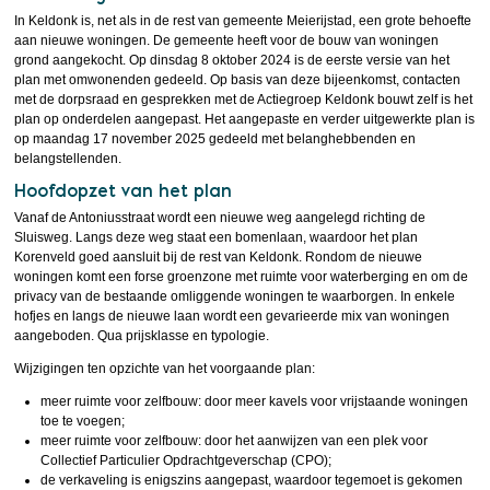
In Keldonk is, net als in de rest van gemeente Meierijstad, een grote behoefte
aan nieuwe woningen. De gemeente heeft voor de bouw van woningen
grond aangekocht. Op dinsdag 8 oktober 2024 is de eerste versie van het
plan met omwonenden gedeeld. Op basis van deze bijeenkomst, contacten
met de dorpsraad en gesprekken met de Actiegroep Keldonk bouwt zelf is het
plan op onderdelen aangepast. Het aangepaste en verder uitgewerkte plan is
op maandag 17 november 2025 gedeeld met belanghebbenden en
belangstellenden.
Hoofdopzet van het plan
Vanaf de Antoniusstraat wordt een nieuwe weg aangelegd richting de
Sluisweg. Langs deze weg staat een bomenlaan, waardoor het plan
Korenveld goed aansluit bij de rest van Keldonk. Rondom de nieuwe
woningen komt een forse groenzone met ruimte voor waterberging en om de
privacy van de bestaande omliggende woningen te waarborgen. In enkele
hofjes en langs de nieuwe laan wordt een gevarieerde mix van woningen
aangeboden. Qua prijsklasse en typologie.
Wijzigingen ten opzichte van het voorgaande plan:
meer ruimte voor zelfbouw: door meer kavels voor vrijstaande woningen
toe te voegen;
meer ruimte voor zelfbouw: door het aanwijzen van een plek voor
Collectief Particulier Opdrachtgeverschap (CPO);
de verkaveling is enigszins aangepast, waardoor tegemoet is gekomen