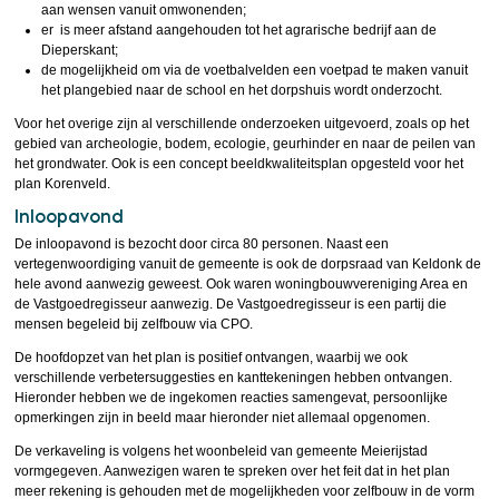
aan wensen vanuit omwonenden;
er is meer afstand aangehouden tot het agrarische bedrijf aan de
Dieperskant;
de mogelijkheid om via de voetbalvelden een voetpad te maken vanuit
het plangebied naar de school en het dorpshuis wordt onderzocht.
Voor het overige zijn al verschillende onderzoeken uitgevoerd, zoals op het
gebied van archeologie, bodem, ecologie, geurhinder en naar de peilen van
het grondwater. Ook is een concept beeldkwaliteitsplan opgesteld voor het
plan Korenveld.
Inloopavond
De inloopavond is bezocht door circa 80 personen. Naast een
vertegenwoordiging vanuit de gemeente is ook de dorpsraad van Keldonk de
hele avond aanwezig geweest. Ook waren woningbouwvereniging Area en
de Vastgoedregisseur aanwezig. De Vastgoedregisseur is een partij die
mensen begeleid bij zelfbouw via CPO.
De hoofdopzet van het plan is positief ontvangen, waarbij we ook
verschillende verbetersuggesties en kanttekeningen hebben ontvangen.
Hieronder hebben we de ingekomen reacties samengevat, persoonlijke
opmerkingen zijn in beeld maar hieronder niet allemaal opgenomen.
De verkaveling is volgens het woonbeleid van gemeente Meierijstad
vormgegeven. Aanwezigen waren te spreken over het feit dat in het plan
meer rekening is gehouden met de mogelijkheden voor zelfbouw in de vorm