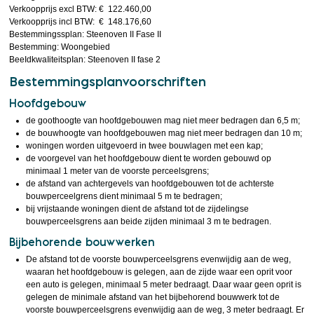
Verkoopprijs excl BTW: € 122.460,00
Verkoopprijs incl BTW: € 148.176,60
Bestemmingssplan: Steenoven II Fase II
Bestemming: Woongebied
BeeIdkwaIiteitspIan: Steenoven II fase 2
Bestemmingsplanvoorschriften
Hoofdgebouw
de goothoogte van hoofdgebouwen mag niet meer bedragen dan 6,5 m;
de bouwhoogte van hoofdgebouwen mag niet meer bedragen dan 10 m;
woningen worden uitgevoerd in twee bouwlagen met een kap;
de voorgevel van het hoofdgebouw dient te worden gebouwd op
minimaal 1 meter van de voorste perceelsgrens;
de afstand van achtergevels van hoofdgebouwen tot de achterste
bouwperceelgrens dient minimaal 5 m te bedragen;
bij vrijstaande woningen dient de afstand tot de zijdelingse
bouwperceelsgrens aan beide zijden minimaal 3 m te bedragen.
Bijbehorende bouwwerken
De afstand tot de voorste bouwperceelsgrens evenwijdig aan de weg,
waaran het hoofdgebouw is gelegen, aan de zijde waar een oprit voor
een auto is gelegen, minimaal 5 meter bedraagt. Daar waar geen oprit is
gelegen de minimale afstand van het bijbehorend bouwwerk tot de
voorste bouwperceelsgrens evenwijdig aan de weg, 3 meter bedraagt. Er