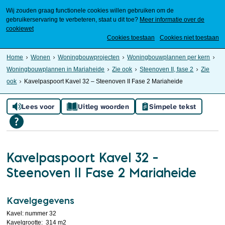
Wij zouden graag functionele cookies willen gebruiken om de
gebruikerservaring te verbeteren, staat u dit toe?
Meer informatie over de
cookiewet
Mijn Meierijstad
Cookies toestaan
Cookies niet toestaan
Home
Wonen
Woningbouwprojecten
Woningbouwplannen per kern
Woningbouwplannen in Mariaheide
Zie ook
Steenoven II, fase 2
Zie
ook
Kavelpaspoort Kavel 32 – Steenoven II Fase 2 Mariaheide
Lees voor
Uitleg woorden
Simpele tekst
Kavelpaspoort Kavel 32 –
Steenoven II Fase 2 Mariaheide
Kavelgegevens
Kavel: nummer 32
Kavelgrootte: 314 m2