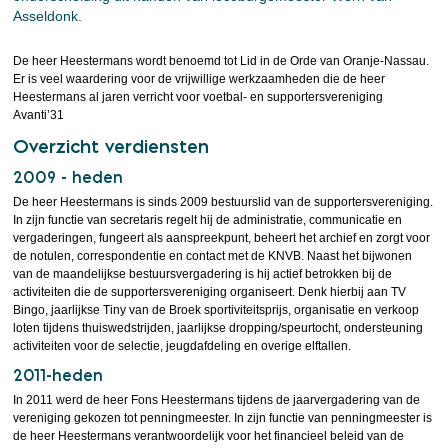
Asseldonk.
De heer Heestermans wordt benoemd tot Lid in de Orde van Oranje-Nassau.
Er is veel waardering voor de vrijwillige werkzaamheden die de heer
Heestermans al jaren verricht voor voetbal- en supportersvereniging
Avanti’31
Overzicht verdiensten
2009 - heden
De heer Heestermans is sinds 2009 bestuurslid van de supportersvereniging.
In zijn functie van secretaris regelt hij de administratie, communicatie en
vergaderingen, fungeert als aanspreekpunt, beheert het archief en zorgt voor
de notulen, correspondentie en contact met de KNVB. Naast het bijwonen
van de maandelijkse bestuursvergadering is hij actief betrokken bij de
activiteiten die de supportersvereniging organiseert. Denk hierbij aan TV
Bingo, jaarlijkse Tiny van de Broek sportiviteitsprijs, organisatie en verkoop
loten tijdens thuiswedstrijden, jaarlijkse dropping/speurtocht, ondersteuning
activiteiten voor de selectie, jeugdafdeling en overige elftallen.
2011-heden
In 2011 werd de heer Fons Heestermans tijdens de jaarvergadering van de
vereniging gekozen tot penningmeester. In zijn functie van penningmeester is
de heer Heestermans verantwoordelijk voor het financieel beleid van de