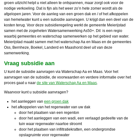
groen uitzicht helpt u niet alleen te ontspannen, maar zorgt ook voor de
nodige verkoeling. Dat is fijn als het weer zo’n hete zomer wordt als de
afgelopen jaren. Voor de aanleg van een groen dak en / of het afkoppelen
van hemelwater kunt u een subsidie aanvragen. U krijgt dan een deel van de
kosten terug. Voor deze subsidieregeling werkt de gemeente Meierijstad
samen met de zogeheten Watersamenwerking As50+. Dit is een regio
waarbij gemeentes en waterschap samenwerken op het gebied van water.
Meierijstad maakt samen met het waterschap Aa en Maas en de gemeentes
Oss, Bernheze, Boekel, Landerd en Maashorst deel uit van deze
samenwerking.
Vraag subsidie aan
U kunt de subsidie aanvragen via Waterschap Aa en Maas. Voor het
aanvragen van de subsidie, de voorwaarden en verdere informatie over het
proces gaat u naar
de site van Waterschap Aa en Maas
.
Waarvoor kunt u subsidie aanvragen?
het aanleggen van
een groen dak
het afkoppelen van het regenwater van uw dak
door het plaatsen van een regenton
door het aanleggen van een wadi, een verlaagd gedeelte van de
tuin waar regenwater naartoe stroomt
door het plaatsen van infiltratiekratten, een ondergrondse
opslagruimte voor regenwater