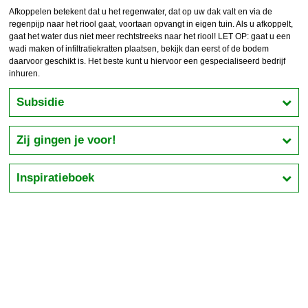
Afkoppelen betekent dat u het regenwater, dat op uw dak valt en via de
regenpijp naar het riool gaat, voortaan opvangt in eigen tuin. Als u afkoppelt,
gaat het water dus niet meer rechtstreeks naar het riool! LET OP: gaat u een
wadi maken of infiltratiekratten plaatsen, bekijk dan eerst of de bodem
daarvoor geschikt is. Het beste kunt u hiervoor een gespecialiseerd bedrijf
inhuren.
Subsidie
Zij gingen je voor!
Inspiratieboek