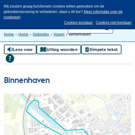
Wij zouden graag functionele cookies willen gebruiken om de
gebruikerservaring te verbeteren, staat u dit toe?
Meer informatie over de
cookiewet
Cookies toestaan
Cookies niet toestaan
Home
Home
Gebieden
Haven
Binnenhaven
Lees voor
Uitleg woorden
Simpele tekst
Binnenhaven