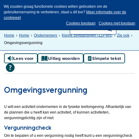
Wij zouden graag functionele cookies willen gebruiken om de
gebruikerservaring te verbeteren, staat u dit toe?
Meer informatie over de
cookiewet
Cookies toestaan
Cookies niet toestaan
Home
Home
Ondernemers
Kleine zelfstandigen (ZZP'ers)
Zie ook
Omgevingsvergunning
Lees voor
Uitleg woorden
Simpele tekst
Omgevingsvergunning
U wilt een activiteit ondernemen in de fysieke leefomgeving. Afhankelijk van
de plannen die u heeft kan een activiteit, of kunnen activiteiten,
vergunningplichtig zijn of niet.
Vergunningcheck
Om te bepalen of u een vergunning nodig heeft kunt u een vergunningcheck