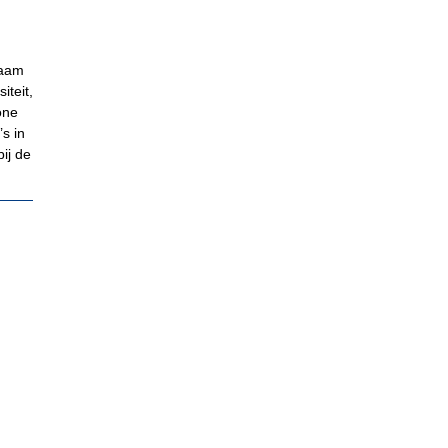
naam
iteit,
one
’s in
ij de