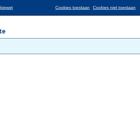
Translate
okiewet
Cookies toestaan
Cookies niet toestaan
te
g