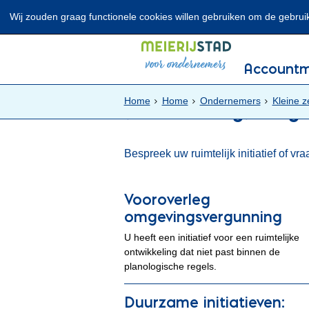
Wij zouden graag functionele cookies willen gebruiken om de gebruike
Lees voor
Uitleg woorden
Account
Home
Home
Ondernemers
Kleine z
(Vooroverleg) omg
Bespreek uw ruimtelijk initiatief of v
Vooroverleg
omgevingsvergunning
U heeft een initiatief voor een ruimtelijke
ontwikkeling dat niet past binnen de
planologische regels.
Duurzame initiatieven: