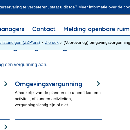
rservaring te verbeteren, staat u dit toe?
Meer informatie over de co
Simpele tekst
managers
Contact
Melding openbare ruim
elfstandigen (ZZP'ers)
Zie ook
(Vooroverleg) omgevingsvergunnin
evingsvergunning
raag een vergunning aan.
Omgevingsvergunning
Afhankelijk van de plannen die u heeft kan een
activiteit, of kunnen activiteiten,
vergunningplichtig zijn of niet.