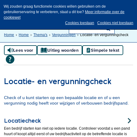
Wij zouden graag functionele cookies willen gebruiken om de
gebruikerservaring te verbeteren, staat u dit toe?
Meer informatie over de
cookiewet
Cookies toestaan
Cookies niet toestaan
Home
Home
Thema's
Vergunningen
Locatie- en vergunningcheck
Lees voor
Uitleg woorden
Simpele tekst
Locatie- en vergunningcheck
Check of u kunt starten op een bepaalde locatie en of u een
vergunning nodig heeft voor wijzigen of verbouwen bedrijfspand.
Locatiecheck
Een bedrijf starten kan niet op iedere locatie. Controleer voordat u een pand
huurt of koopt altijd eerst of uw bedrijfsactiviteit op de betreffende locatie is