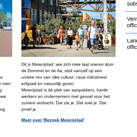
subs
Ver
offi
Lan
offi
Dit is Meierijstad: wie zich mee laat voeren door
de Dommel en de Aa, stuit vanzelf op een
de
unieke mix van rijke cultuur, rauw industrieel
n zien
erfgoed en natuurlijk groen.
g
Meierijstad is dé plek van aanpakkers, harde
uwe
werkers en ondernemers met gevoel voor het
zuivere ambacht. Dat zie je. Dat voel je. Dat
ng.
proef je.
Meer over 'Bezoek Meierijstad'