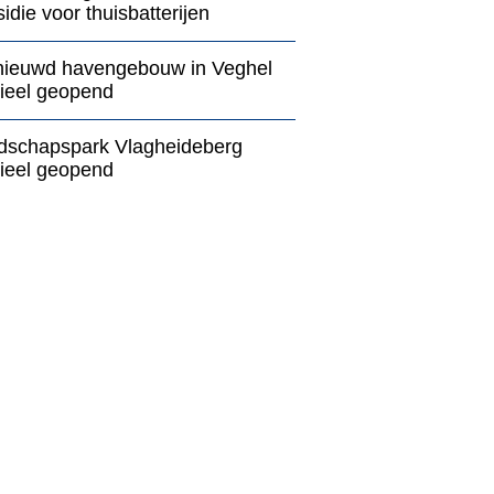
idie voor thuisbatterijen
nieuwd havengebouw in Veghel
cieel geopend
dschapspark Vlagheideberg
cieel geopend