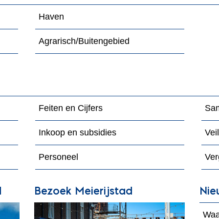
Haven
Agrarisch/Buitengebied
Feiten en Cijfers
Sam
Inkoop en subsidies
Vei
Personeel
Ver
d
Bezoek Meierijstad
Nie
Waa