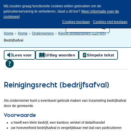
Wij zouden graag functionele cookies willen gebruiken om de
gebruikerservaring te verbeteren, staat u dit toe?
Meer informatie over de
cookiewet
Cookies toestaan
Cookies niet toestaan
Home
Home
Ondernemers
Kleine zelfstandigen (ZZP'ers)
Bedrijfsafval
Lees voor
Uitleg woorden
Simpele tekst
Reinigingsrecht (bedrijfsafval)
Als ondernemer kunt u eventueel gebruik maken van inzameling bedrijfsafval
door de gemeente.
Voorwaarde
u heeft een klein bedrijf, een kantoor, winkel of detailhandel
uw hoeveelheid bedrijfsafval is vergelijkbaar met dat van particulieren