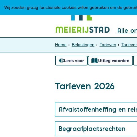
Wij zouden graag functionele cookies willen gebruiken om de gebruike
Alle o
Home
Belastingen
Tarieven
Tarieve
Lees voor
Uitleg woorden
Tarieven 2026
Afvalstoffenheffing en rei
Begraafplaatsrechten