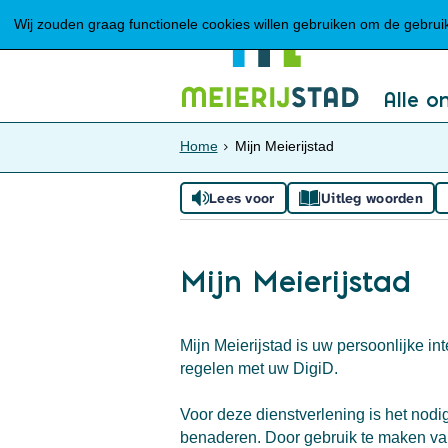
Wij zouden graag functionele cookies willen gebruiken om de gebruike
Alle o
Home
Mijn Meierijstad
Lees voor
Uitleg woorden
Mijn Meierijstad
Mijn Meierijstad is uw persoonlijke i
regelen met uw DigiD.
Voor deze dienstverlening is het nodi
benaderen. Door gebruik te maken van