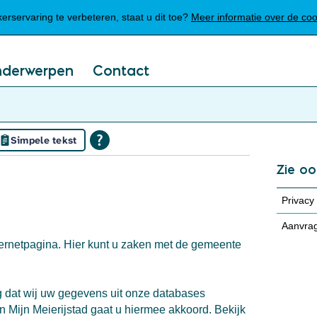
Mijn Meierijstad
rservaring te verbeteren, staat u dit toe?
Meer informatie over de co
nderwerpen
Contact
Simpele tekst
Zie oo
Privacy
Aanvra
nternetpagina. Hier kunt u zaken met de gemeente
g dat wij uw gegevens uit onze databases
 Mijn Meierijstad gaat u hiermee akkoord. Bekijk