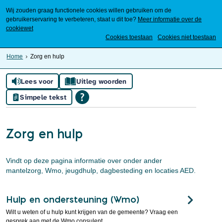
Wij zouden graag functionele cookies willen gebruiken om de
gebruikerservaring te verbeteren, staat u dit toe?
Meer informatie over de
cookiewet
Mijn Meierijstad
Cookies toestaan
Cookies niet toestaan
Home
Zorg en hulp
Lees voor
Uitleg woorden
Simpele tekst
Zorg en hulp
Vindt op deze pagina informatie over onder ander
mantelzorg, Wmo, jeugdhulp, dagbesteding en locaties AED.
Hulp en ondersteuning (Wmo)
Wilt u weten of u hulp kunt krijgen van de gemeente? Vraag een
gesprek aan met de Wmo consulent.