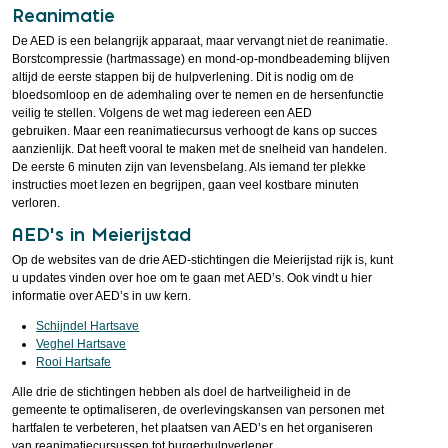
Reanimatie
De AED is een belangrijk apparaat, maar vervangt niet de reanimatie.
Borstcompressie (hartmassage) en mond-op-mondbeademing blijven
altijd de eerste stappen bij de hulpverlening. Dit is nodig om de
bloedsomloop en de ademhaling over te nemen en de hersenfunctie
veilig te stellen. Volgens de wet mag iedereen een AED
gebruiken. Maar een reanimatiecursus verhoogt de kans op succes
aanzienlijk. Dat heeft vooral te maken met de snelheid van handelen.
De eerste 6 minuten zijn van levensbelang. Als iemand ter plekke
instructies moet lezen en begrijpen, gaan veel kostbare minuten
verloren.
AED’s in Meierijstad
Op de websites van de drie AED-stichtingen die Meierijstad rijk is, kunt
u updates vinden over hoe om te gaan met AED’s. Ook vindt u hier
informatie over AED’s in uw kern.
Schijndel Hartsave
Veghel Hartsave
Rooi Hartsafe
Alle drie de stichtingen hebben als doel de hartveiligheid in de
gemeente te optimaliseren, de overlevingskansen van personen met
hartfalen te verbeteren, het plaatsen van AED’s en het organiseren
van reanimatiecursussen tot burgerhulpverlener.