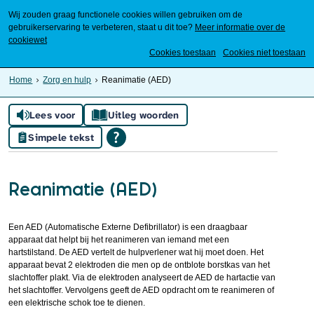
Wij zouden graag functionele cookies willen gebruiken om de
gebruikerservaring te verbeteren, staat u dit toe?
Meer informatie over de
cookiewet
Mijn Meierijstad
Cookies toestaan
Cookies niet toestaan
Home
Zorg en hulp
Reanimatie (AED)
Lees voor
Uitleg woorden
Simpele tekst
Reanimatie (AED)
Een AED (Automatische Externe Defibrillator) is een draagbaar
apparaat dat helpt bij het reanimeren van iemand met een
hartstilstand. De AED vertelt de hulpverlener wat hij moet doen. Het
apparaat bevat 2 elektroden die men op de ontblote borstkas van het
slachtoffer plakt. Via de elektroden analyseert de AED de hartactie van
het slachtoffer. Vervolgens geeft de AED opdracht om te reanimeren of
een elektrische schok toe te dienen.