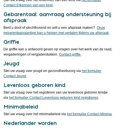
Stel uw vraag over het erkennen van een kind via
het formulier
Contact Erkennen van een kind
.
Gebarentaal: aanvraag ondersteuning bij
afspraak
Bent u doof of slechthorend en wilt u een afspraak maken?
Onze
gebarentaalvaardige kan u helpen met vertalen tijdens uw afspraak
.
Griffie
De griffie kan u antwoord geven op vragen over het werk van de raad,
vergaderingen of vergaderstukken.
Contact griffie
.
Jeugd
Stel uw vraag over jeugd en gezondheidszorg via
het formulier
Contact Jeugd
.
Levenloos geboren kind
Stel uw vraag over het registeren van uw levenloos geboren kindje
via
het formulier Contact Levenloos geboren kind registreren
.
Minimabeleid
Stel uw vraag over het minimabeleid via
het formulier Contact Minima
.
Nederlander worden