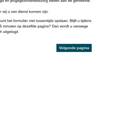
jeugd en jeugdgezondheidszorg stellen aan de gemeente.
 wij u van dienst kunnen zijn.
t het formulier niet tussentijds opslaan. Blijft u tijdens
n 15 minuten op dezelfde pagina? Dan wordt u vanwege
h uitgelogd.