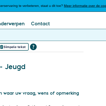
Mijn Meierijstad
rservaring te verbeteren, staat u dit toe?
Meer informatie over de co
nderwerpen
Contact
Simpele tekst
- Jeugd
an waar uw vraag, wens of opmerking