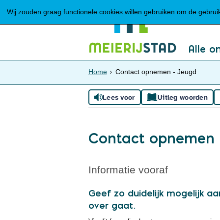
Wij zouden graag functionele cookies willen gebruiken om de gebruike
Alle o
Home
Contact opnemen - Jeugd
Lees voor
Uitleg woorden
Contact opnemen 
Informatie vooraf
Geef zo duidelijk mogelijk a
over gaat.