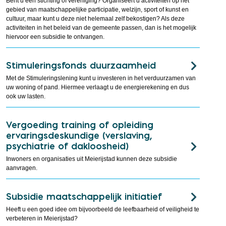
Bent u een stichting of vereniging? Organiseert u activiteiten op het
gebied van maatschappelijke participatie, welzijn, sport of kunst en
cultuur, maar kunt u deze niet helemaal zelf bekostigen? Als deze
activiteiten in het beleid van de gemeente passen, dan is het mogelijk
hiervoor een subsidie te ontvangen.
Stimuleringsfonds duurzaamheid
Met de Stimuleringslening kunt u investeren in het verduurzamen van
uw woning of pand. Hiermee verlaagt u de energierekening en dus
ook uw lasten.
Vergoeding training of opleiding
ervaringsdeskundige (verslaving,
psychiatrie of dakloosheid)
Inwoners en organisaties uit Meierijstad kunnen deze subsidie
aanvragen.
Subsidie maatschappelijk initiatief
Heeft u een goed idee om bijvoorbeeld de leefbaarheid of veiligheid te
verbeteren in Meierijstad?