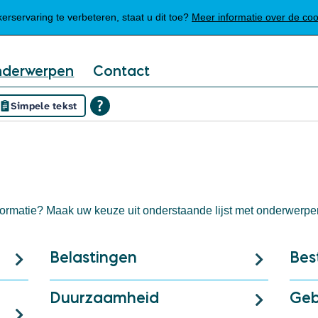
Mijn Meierijstad
rservaring te verbeteren, staat u dit toe?
Meer informatie over de co
nderwerpen
Contact
Simpele tekst
ormatie? Maak uw keuze uit onderstaande lijst met onderwerpe
Belastingen
Bes
Duurzaamheid
Geb