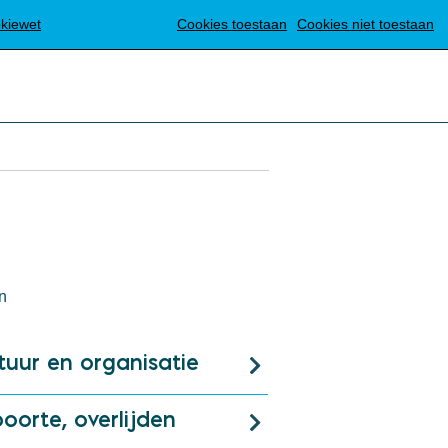
Translate
okiewet
Cookies toestaan
Cookies niet toestaan
n
tuur en organisatie
oorte, overlijden