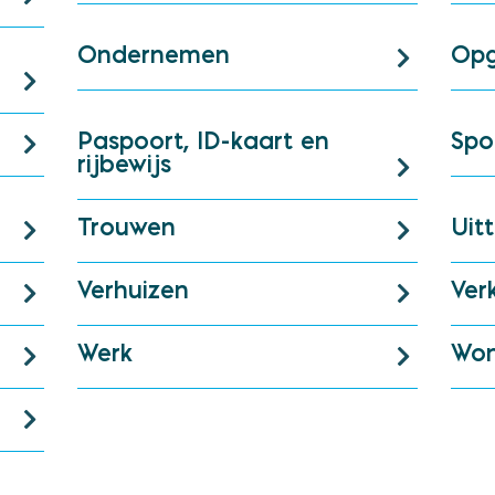
Ondernemen
Opg
Paspoort, ID-kaart en
Spo
rijbewijs
Trouwen
Uit
Verhuizen
Ver
Werk
Wo