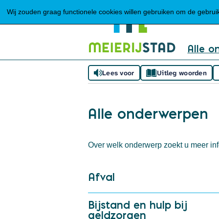
Wij zouden graag functionele cookies willen gebruiken om de gebruike
Alle o
Lees voor
Uitleg woorden
Alle onderwerpen
Over welk onderwerp zoekt u meer inf
Afval
Bijstand en hulp bij
geldzorgen