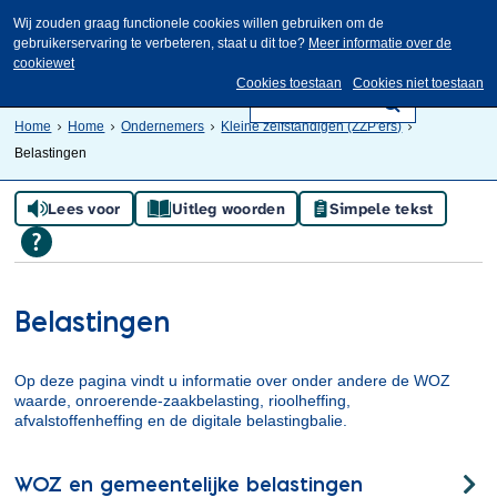
Wij zouden graag functionele cookies willen gebruiken om de
gebruikerservaring te verbeteren, staat u dit toe?
Meer informatie over de
cookiewet
Cookies toestaan
Cookies niet toestaan
Home
Home
Ondernemers
Kleine zelfstandigen (ZZP'ers)
Belastingen
Lees voor
Uitleg woorden
Simpele tekst
Belastingen
Op deze pagina vindt u informatie over onder andere de WOZ
waarde, onroerende-zaakbelasting, rioolheffing,
afvalstoffenheffing en de digitale belastingbalie.
WOZ en gemeentelijke belastingen