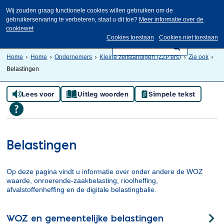
Wij zouden graag functionele cookies willen gebruiken om de
gebruikerservaring te verbeteren, staat u dit toe?
Meer informatie over de
cookiewet
Cookies toestaan
Cookies niet toestaan
Home
Home
Ondernemers
Kleine zelfstandigen (ZZP'ers)
Zie ook
Belastingen
Lees voor
Uitleg woorden
Simpele tekst
Belastingen
Op deze pagina vindt u informatie over onder andere de WOZ
waarde, onroerende-zaakbelasting, rioolheffing,
afvalstoffenheffing en de digitale belastingbalie.
WOZ en gemeentelijke belastingen