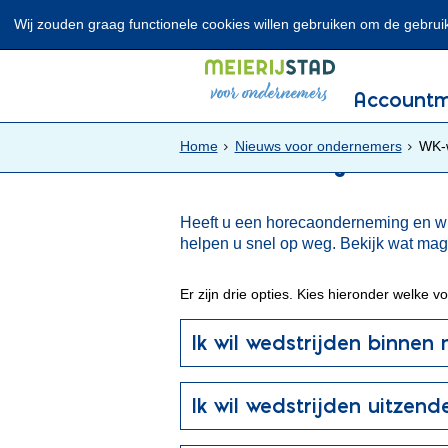
Wij zouden graag functionele cookies willen gebruiken om de gebruike
Lees voor
Uitleg woorden
Account
Home
Nieuws voor ondernemers
WK-w
WK-wedstrijden ui
Heeft u een horecaonderneming en wil
helpen u snel op weg. Bekijk wat mag 
Er zijn drie opties. Kies hieronder welke v
Ik wil wedstrijden binnen
Ik wil wedstrijden uitzend