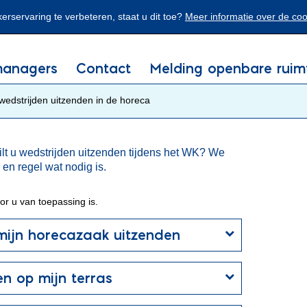
rservaring te verbeteren, staat u dit toe?
Meer informatie over de co
Simpele tekst
managers
Contact
Melding openbare ruim
edstrijden uitzenden in de horeca
tzenden in de horeca
t u wedstrijden uitzenden tijdens het WK? We
en regel wat nodig is.
oor u van toepassing is.
 mijn horecazaak uitzenden
en op mijn terras