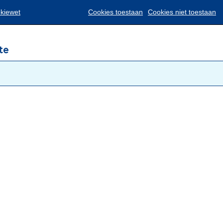
Translate
okiewet
Cookies toestaan
Cookies niet toestaan
te