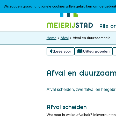
Wij zouden graag functionele cookies willen gebruiken om de gebruike
Alle o
Home
Afval
Afval en duurzaamheid
Lees voor
Uitleg woorden
Afval en duurzaa
Afval scheiden, zwerfafval en hergebr
Afval scheiden
Wat mag in welke afvalbak? Inleverpunten