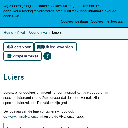
Wij zouden graag functionele cookies willen gebruiken om de
gebruikerservaring te verbeteren, staat u dit toe?
Meer informatie over de
cookiewet
Mijn Meierijstad
Cookies toestaan
Cookies niet toestaan
Home
Afval
Overig afval
Luiers
Lees voor
Uitleg woorden
Simpele tekst
Luiers
Luiers, billendoekjes en incontinentiemateriaal kunt u weggooien in
speciale luiercontainers. Zorg ervoor dat de luiers verpakt zijn in
speciale luierzak­ken. De zakken zijn gratis.
De locaties van de luiercontainers vindt u ook
op
www.mijnafvalwijzer.nl
en via de Afvalwijzer-app.