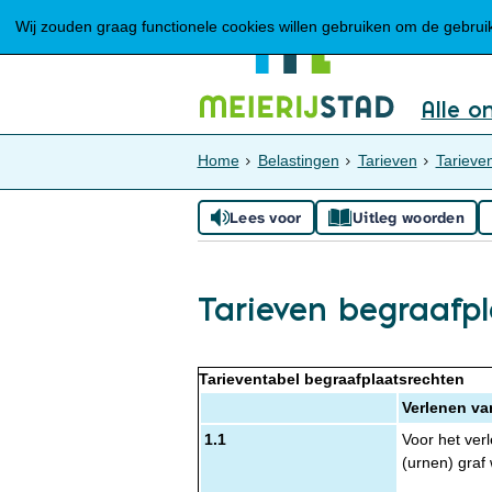
Wij zouden graag functionele cookies willen gebruiken om de gebruike
Alle o
Home
Belastingen
Tarieven
Tarieve
Lees voor
Uitleg woorden
Tarieven begraafp
Tarieventabel begraafplaatsrechten
Verlenen va
1.1
Voor het verl
(urnen) graf