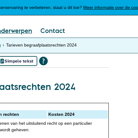
Mijn Meierijstad
rservaring te verbeteren, staat u dit toe?
Meer informatie over de co
nderwerpen
Contact
n
Tarieven begraafplaatsrechten 2024
Simpele tekst
laatsrechten 2024
n rechten
Kosten 2024
enen van het uitsluitend recht op een particulier
 wordt geheven: