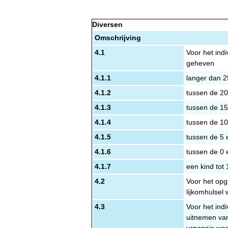
Diversen
Omschrijving
4.1
Voor het ind
geheven
4.1.1
langer dan 2
4.1.2
tussen de 20
4.1.3
tussen de 15
4.1.4
tussen de 10
4.1.5
tussen de 5 
4.1.6
tussen de 0 
4.1.7
een kind tot 
4.2
Voor het opg
lijkomhulsel
4.3
Voor het ind
uitnemen van
urnennis wo