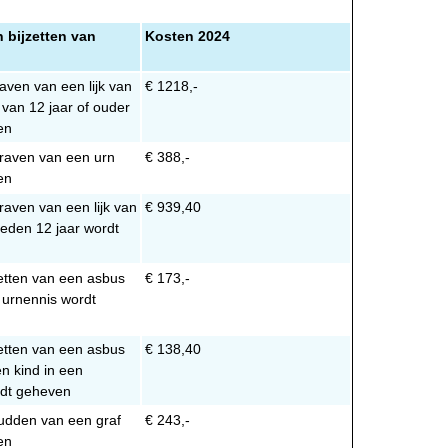
 bijzetten van
Kosten 2024
aven van een lijk van
€ 1218,-
van 12 jaar of ouder
en
raven van een urn
€ 388,-
ven
raven van een lijk van
€ 939,40
eden 12 jaar wordt
zetten van een asbus
€ 173,-
n urnennis wordt
zetten van een asbus
€ 138,40
n kind in een
rdt geheven
udden van een graf
€ 243,-
en