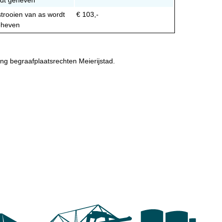
strooien van as wordt
€ 103,-
eheven
ning begraafplaatsrechten Meierijstad.