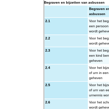
Begraven en bijzetten van asbussen
Begraven en
asbussen
2.1
Voor het beg
een persoon 
wordt gehev
2.2
Voor het beg
wordt gehe
2.3
Voor het beg
een kind ben
geheven
2.4
Voor het bij
of urn in ee
geheven
2.5
Voor het bij
of urn van ee
urnennis wo
2.6
Voor het sch
wordt gehev