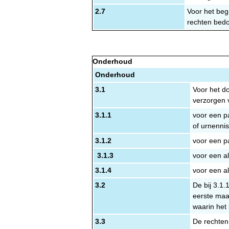
2.7
Voor het beg
rechten bedo
Onderhoud
Onderhoud
3.1
Voor het d
verzorgen 
3.1.1
voor een pa
of urnennis
3.1.2
voor een pa
3.1.3
voor een a
3.1.4
voor een a
3.2
De bij 3.1
eerste maa
waarin het
3.3
De rechten