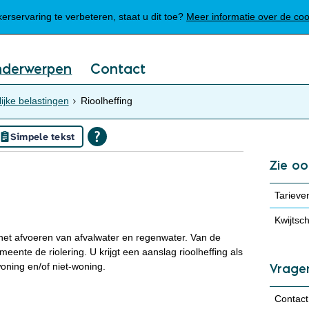
Mijn Meierijstad
rservaring te verbeteren, staat u dit toe?
Meer informatie over de co
nderwerpen
Contact
jke belastingen
Rioolheffing
Simpele tekst
Zie oo
Tarieve
Kwijtsc
n het afvoeren van afvalwater en regenwater. Van de
nte de riolering. U krijgt een aanslag rioolheffing als
oning en/of niet-woning.
Vrage
Contact