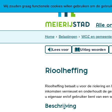
Wij zouden graag functionele cookies willen gebruiken om de gebruike
Alle o
Home
Belastingen
WOZ en gemeenteli
Lees voor
Uitleg woorden
Rioolheffing
Rioolheffing betaalt u voor de riolering e
inkomsten vernieuwt en onderhoudt de gemee
u eigenaar en/of gebruiker bent van een w
Beschrijving