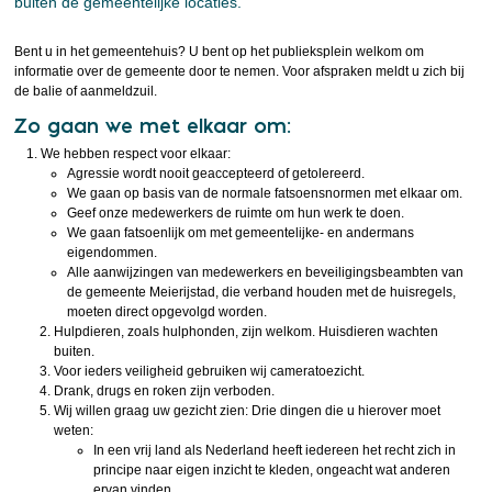
buiten de gemeentelijke locaties.
Bent u in het gemeentehuis? U bent op het publieksplein welkom om
informatie over de gemeente door te nemen. Voor afspraken meldt u zich bij
de balie of aanmeldzuil.
Zo gaan we met elkaar om:
We hebben respect voor elkaar:
Agressie wordt nooit geaccepteerd of getolereerd.
We gaan op basis van de normale fatsoensnormen met elkaar om.
Geef onze medewerkers de ruimte om hun werk te doen.
We gaan fatsoenlijk om met gemeentelijke- en andermans
eigendommen.
Alle aanwijzingen van medewerkers en beveiligingsbeambten van
de gemeente Meierijstad, die verband houden met de huisregels,
moeten direct opgevolgd worden.
Hulpdieren, zoals hulphonden, zijn welkom. Huisdieren wachten
buiten.
Voor ieders veiligheid gebruiken wij cameratoezicht.
Drank, drugs en roken zijn verboden.
Wij willen graag uw gezicht zien: Drie dingen die u hierover moet
weten:
In een vrij land als Nederland heeft iedereen het recht zich in
principe naar eigen inzicht te kleden, ongeacht wat anderen
ervan vinden.