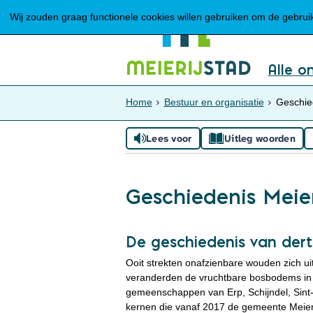
Wij zouden graag functionele cookies willen gebruiken om de gebruike
Alle o
Home
Bestuur en organisatie
Geschied
Lees voor
Uitleg woorden
Geschiedenis Meier
De geschiedenis van dert
Ooit strekten onafzienbare wouden zich 
veranderden de vruchtbare bosbodems in w
gemeenschappen van Erp, Schijndel, Sint-
kernen die vanaf 2017 de gemeente Meierij