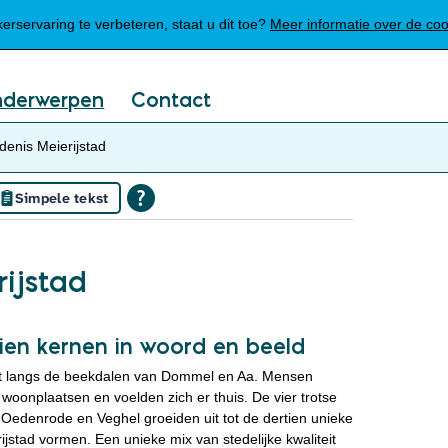
Mijn Meierijstad
rservaring te verbeteren, staat u dit toe?
Meer informatie over de co
nderwerpen
Contact
enis Meierijstad
Simpele tekst
ijstad
ien kernen in woord en beeld
uit langs de beekdalen van Dommel en Aa. Mensen
oonplaatsen en voelden zich er thuis. De vier trotse
Oedenrode en Veghel groeiden uit tot de dertien unieke
stad vormen. Een unieke mix van stedelijke kwaliteit