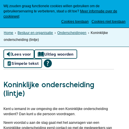
Wij zouden graag functionele cookies willen gebruiken om de
gebruikerservaring te verbeteren, staat u dit toe?
Meer informatie over de
cookiewet
Mijn Meierijstad
Cookies toestaan
Cookies niet toestaan
Home
Bestuur en organisatie
Onderscheidingen
Koninklijke
onderscheiding (lintje)
Lees voor
Uitleg woorden
Simpele tekst
Koninklijke onderscheiding
(lintje)
Kent u iemand in uw omgeving die een Koninklijke onderscheiding
verdient? Dan kunt u die persoon voordragen.
Neem voordat u aan de slag gaat met het aanvragen van een
Koninklijke onderscheiding eerst contact op met de medewerkers van