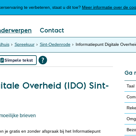
Mijn Meierijstad
rservaring te verbeteren, staat u dit toe?
Meer informatie over de co
nderwerpen
Contact
lhuis
Spreekuur
Sint-Oedenrode
Informatiepunt Digitale Overhe
Simpele tekst
Ga 
itale Overheid (IDO) Sint-
Taal
Comp
Rek
moeilijke brieven
Omga
Bezo
 je gratis en zonder afspraak bij het Informatiepunt