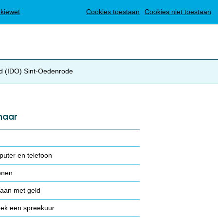
Translate
okiewet
Cookies toestaan
Cookies niet toestaan
id (IDO) Sint-Oedenrode
naar
uter en telefoon
enen
an met geld
ek een spreekuur