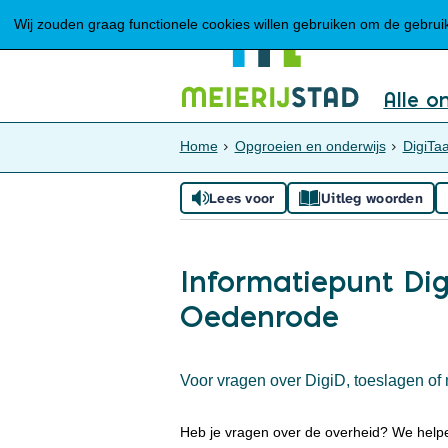
Wij zouden graag functionele cookies willen gebruiken om de gebruike
Alle o
Home
Opgroeien en onderwijs
DigiTaa
Lees voor
Uitleg woorden
Informatiepunt Dig
Oedenrode
Voor vragen over DigiD, toeslagen of 
Heb je vragen over de overheid? We helpen