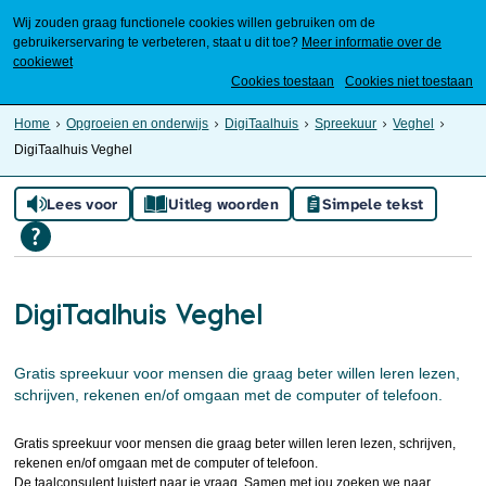
Wij zouden graag functionele cookies willen gebruiken om de
gebruikerservaring te verbeteren, staat u dit toe?
Meer informatie over de
cookiewet
Mijn Meierijstad
Cookies toestaan
Cookies niet toestaan
Home
Opgroeien en onderwijs
DigiTaalhuis
Spreekuur
Veghel
DigiTaalhuis Veghel
Lees voor
Uitleg woorden
Simpele tekst
DigiTaalhuis Veghel
Gratis spreekuur voor mensen die graag beter willen leren lezen,
schrijven, rekenen en/of omgaan met de computer of telefoon.
Gratis spreekuur voor mensen die graag beter willen leren lezen, schrijven,
rekenen en/of omgaan met de computer of telefoon.
De taalconsulent luistert naar je vraag. Samen met jou zoeken we naar