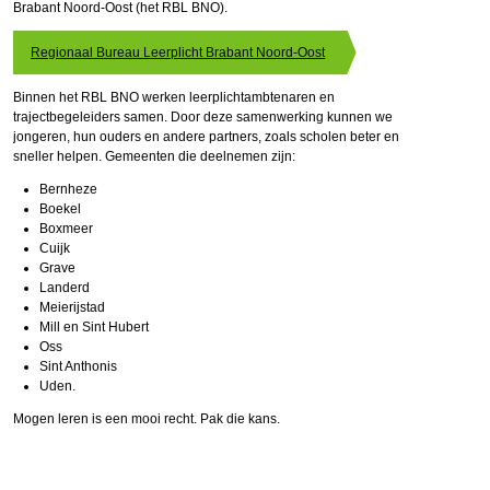
Brabant Noord-Oost (het RBL BNO).
Regionaal Bureau Leerplicht Brabant Noord-Oost
Binnen het RBL BNO werken leerplichtambtenaren en
trajectbegeleiders samen. Door deze samenwerking kunnen we
jongeren, hun ouders en andere partners, zoals scholen beter en
sneller helpen. Gemeenten die deelnemen zijn:
Bernheze
Boekel
Boxmeer
Cuijk
Grave
Landerd
Meierijstad
Mill en Sint Hubert
Oss
Sint Anthonis
Uden.
Mogen leren is een mooi recht. Pak die kans.