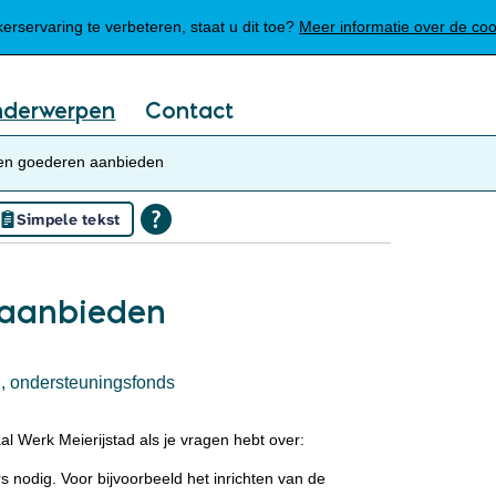
Mijn Meierijstad
rservaring te verbeteren, staat u dit toe?
Meer informatie over de co
nderwerpen
Contact
en goederen aanbieden
Simpele tekst
 aanbieden
n, ondersteuningsfonds
 Werk Meierijstad als je vragen hebt over:
igers nodig. Voor bijvoorbeeld het inrichten van de