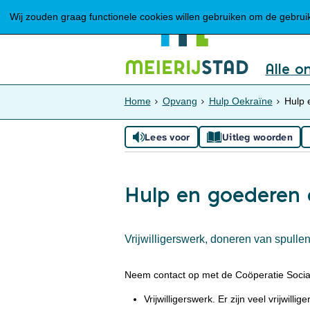
Wij zouden graag functionele cookies willen gebruiken om de gebruike
Alle o
Home
Opvang
Hulp Oekraïne
Hulp 
Lees voor
Uitleg woorden
Hulp en goederen
Vrijwilligerswerk, doneren van spulle
Neem contact op met de Coöperatie Sociaal
Vrijwilligerswerk. Er zijn veel vrijwill