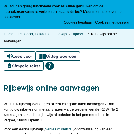
Wij zouden graag functionele cookies willen gebruiken om de
gebruikerservaring te verbeteren, staat u dit toe?
Meer informatie over de
cookiewet
Mijn Meierijstad
Cookies toestaan
Cookies niet toestaan
Home
Paspoort, ID-kaart en rijbewijs
Rijbewijs
Rijbewijs online
aanvragen
Lees voor
Uitleg woorden
Simpele tekst
Rijbewijs online aanvragen
Wilt u uw rijbewijs verlengen of een categorie laten toevoegen? Dan
kunt u uw rijbewijs online aanvragen via de website van de RDW. Na 2
werkdagen kunt u het rijbewijs al ophalen in het gemeentehuis in
Veghel, Stadhuisplein 1.
Voor een eerste rijbewijs,
verlies of diefstal
, of omwisseling van een