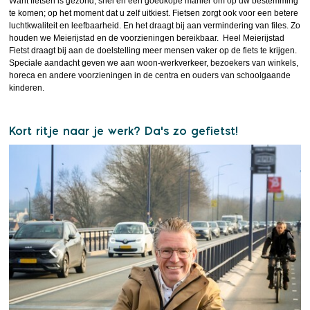
Want fietsen is gezond, snel en een goedkope manier om op uw bestemming
te komen; op het moment dat u zelf uitkiest. Fietsen zorgt ook voor een betere
luchtkwaliteit en leefbaarheid. En het draagt bij aan vermindering van files. Zo
houden we Meierijstad en de voorzieningen bereikbaar. Heel Meierijstad
Fietst draagt bij aan de doelstelling meer mensen vaker op de fiets te krijgen.
Speciale aandacht geven we aan woon-werkverkeer, bezoekers van winkels,
horeca en andere voorzieningen in de centra en ouders van schoolgaande
kinderen.
Kort ritje naar je werk? Da's zo gefietst!