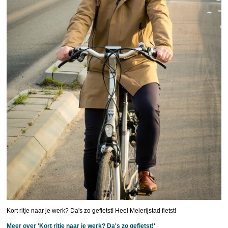
Kort ritje naar je werk? Da's zo gefietst! Heel Meierijstad fietst!
Meer over 'Kort ritje naar je werk? Da's zo gefietst!'