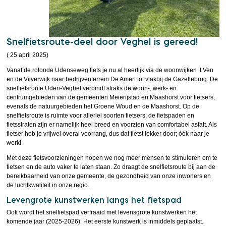
Snelfietsroute-deel door Veghel is gereed!
( 25 april 2025)
Vanaf de rotonde Udenseweg fiets je nu al heerlijk via de woonwijken ’t Ven
en de Vijverwijk naar bedrijventerrein De Amert tot vlakbij de Gazellebrug. De
snelfietsroute Uden-Veghel verbindt straks de woon-, werk- en
centrumgebieden van de gemeenten Meierijstad en Maashorst voor fietsers,
evenals de natuurgebieden het Groene Woud en de Maashorst. Op de
snelfietsroute is ruimte voor allerlei soorten fietsers; de fietspaden en
fietsstraten zijn er namelijk heel breed en voorzien van comfortabel asfalt. Als
fietser heb je vrijwel overal voorrang, dus dat fietst lekker door; óók naar je
werk!
Met deze fietsvoorzieningen hopen we nog meer mensen te stimuleren om te
fietsen en de auto vaker te laten staan. Zo draagt de snelfietsroute bij aan de
bereikbaarheid van onze gemeente, de gezondheid van onze inwoners en
de luchtkwaliteit in onze regio.
Levengrote kunstwerken langs het fietspad
Ook wordt het snelfietspad verfraaid met levensgrote kunstwerken het
komende jaar (2025-2026). Het eerste kunstwerk is inmiddels geplaatst.