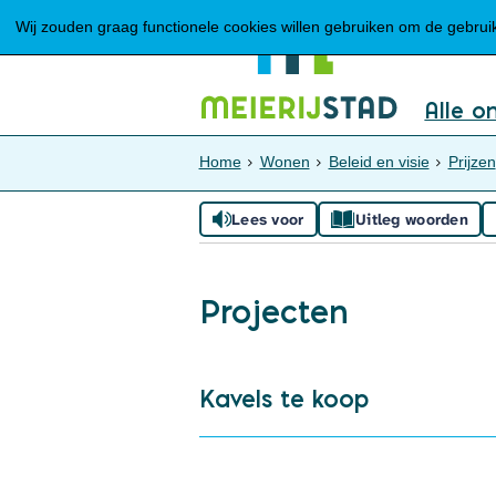
Wij zouden graag functionele cookies willen gebruiken om de gebruike
Alle o
Home
Wonen
Beleid en visie
Prijzen
Lees voor
Uitleg woorden
Projecten
Kavels te koop