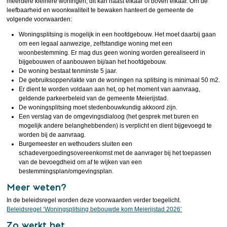
meerdere kleinere woningen, dit kan naast elkaar of boven elkaar. Om de
leefbaarheid en woonkwaliteit te bewaken hanteert de gemeente de
volgende voorwaarden:
Woningsplitsing is mogelijk in een hoofdgebouw. Het moet daarbij gaan
om een legaal aanwezige, zelfstandige woning met een
woonbestemming. Er mag dus geen woning worden gerealiseerd in
bijgebouwen of aanbouwen bij/aan het hoofdgebouw.
De woning bestaat tenminste 5 jaar.
De gebruiksoppervlakte van de woningen na splitsing is minimaal 50 m2.
Er dient te worden voldaan aan het, op het moment van aanvraag,
geldende parkeerbeleid van de gemeente Meierijstad.
De woningsplitsing moet stedenbouwkundig akkoord zijn.
Een verslag van de omgevingsdialoog (het gesprek met buren en
mogelijk andere belanghebbenden) is verplicht en dient bijgevoegd te
worden bij de aanvraag.
Burgemeester en wethouders sluiten een
schadevergoedingsovereenkomst met de aanvrager bij het toepassen
van de bevoegdheid om af te wijken van een
bestemmingsplan/omgevingsplan.
Meer weten?
In de beleidsregel worden deze voorwaarden verder toegelicht.
Beleidsregel ‘Woningsplitsing bebouwde kom Meierijstad 2026’
Zo werkt het