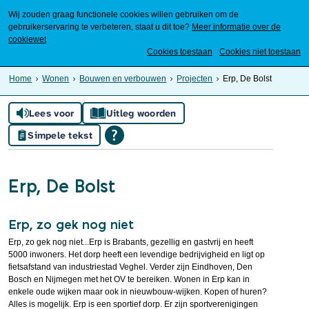
Wij zouden graag functionele cookies willen gebruiken om de
gebruikerservaring te verbeteren, staat u dit toe?
Meer informatie over de
cookiewet
Mijn Meierijstad
Cookies toestaan
Cookies niet toestaan
Home
Wonen
Bouwen en verbouwen
Projecten
Erp, De Bolst
Lees voor
Uitleg woorden
Simpele tekst
Erp, De Bolst
Erp, zo gek nog niet
Erp, zo gek nog niet...Erp is Brabants, gezellig en gastvrij en heeft
5000 inwoners. Het dorp heeft een levendige bedrijvigheid en ligt op
fietsafstand van industriestad Veghel. Verder zijn Eindhoven, Den
Bosch en Nijmegen met het OV te bereiken. Wonen in Erp kan in
enkele oude wijken maar ook in nieuwbouw-wijken. Kopen of huren?
Alles is mogelijk. Erp is een sportief dorp. Er zijn sportverenigingen