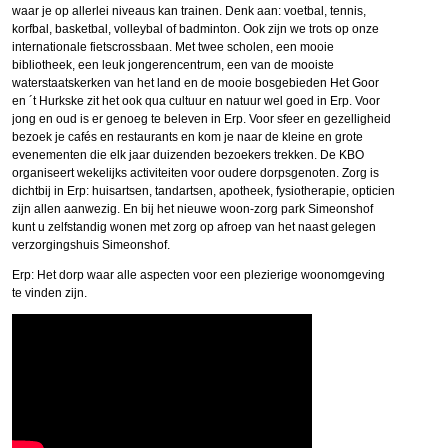
waar je op allerlei niveaus kan trainen. Denk aan: voetbal, tennis,
korfbal, basketbal, volleybal of badminton. Ook zijn we trots op onze
internationale fietscrossbaan. Met twee scholen, een mooie
bibliotheek, een leuk jongerencentrum, een van de mooiste
waterstaatskerken van het land en de mooie bosgebieden Het Goor
en ´t Hurkske zit het ook qua cultuur en natuur wel goed in Erp. Voor
jong en oud is er genoeg te beleven in Erp. Voor sfeer en gezelligheid
bezoek je cafés en restaurants en kom je naar de kleine en grote
evenementen die elk jaar duizenden bezoekers trekken. De KBO
organiseert wekelijks activiteiten voor oudere dorpsgenoten. Zorg is
dichtbij in Erp: huisartsen, tandartsen, apotheek, fysiotherapie, opticien
zijn allen aanwezig. En bij het nieuwe woon-zorg park Simeonshof
kunt u zelfstandig wonen met zorg op afroep van het naast gelegen
verzorgingshuis Simeonshof.
Erp: Het dorp waar alle aspecten voor een plezierige woonomgeving
te vinden zijn.