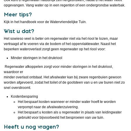
Ook kunt u regenwater natuurlijk zelf hergebruiken, nadat u het water heeft
opgevangen. Vang water op in een regenton of een ondergrondse waterbak.
Meer tips?
Kijk in het handboek voor de Watervriendelijke Tuin.
Wist u dat?
Het sowieso veel is beter om regenwater niet via het riool te lozen, maar
vertraagd af te voeren via de bodem of het oppervlaktewater. Naast het
beperken wateroverlast zorgt geen regenwater op het riool voor:
Minder storingen in het drukriool
Regenwater afkoppelen zorgt voor minder storingen in het drukriool,
waardoor er
minder overlast ontstaat. Het afvalwater kan bij zware regenbuien gewoon
worden afgevoerd, zodat het toilet of de gootsteen van u en uw buren niet zo
snel overstroomt.
Kostenbesparing
Het bespaart kosten wanneer er minder water hoeft te worden
verpompt naar de afvalwaterzuivering.
Het bespaart u kosten als u regenwater in plaats van leidingwater
gebruikt voor bijvoorbeeld het besproeien van uw tuin.
Heeft u nog vragen?