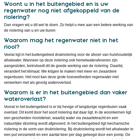
Woont u in het buitengebied en is uw
regenwater nog niet afgekoppeld van de
riolering?
Dan vragen wij u dit wel te doen. Zo helpt u mee aan een betere werking van
de riolering van u en uw buren
Waarom mag het regenwater niet in het
riool?
Veelal ligt in het buitengebied drukriolering voor de afvoer van huishoudelijk
afvalwater. Wanneer op deze riolering ook hemelwaterafvoeren zijn
aangesloten, beïnvloedt dit de goede werking van de riolering. Daarbij
verandert het klimaat. We krijgen te maken met meer en zwaardere
regenbuien. Het riool kan deze grote hoeveelheden regenwater niet
verwerken met als gevolg wateroverlast.
Waarom is er in het buitengebied dan vaker
wateroverlast?
Vooral in het buitengebied is er bij hevige of langdurige regenbuien vaak
overlast. Dit komt door het soort riolering dat daar ligt. In de woonkernen ligt
een gescheiden rioolstelsel, waarbij water via zwaartekracht en een
natuurlijke stroming wordt afgevoerd. In het buitengebied ligt mechanische
riolering in de vorm van drukriolering. Bij drukriolering wordt het afvalwater in
een put verzameld en een aantal keer per dag geleegd door een pomp. De