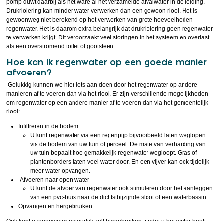
pomp duwt daarbij als het ware al het verzamelde afvalwater in de leiding.
Drukriolering kan minder water verwerken dan een gewoon riool. Het is
gewoonweg niet berekend op het verwerken van grote hoeveelheden
regenwater. Het is daarom extra belangrijk dat drukriolering geen regenwater
te verwerken krijgt. Dit veroorzaakt veel storingen in het systeem en overlast
als een overstromend toilet of gootsteen.
Hoe kan ik regenwater op een goede manier
afvoeren?
Gelukkig kunnen we hier iets aan doen door het regenwater op andere
manieren af te voeren dan via het riool. Er zijn verschillende mogelijkheden
om regenwater op een andere manier af te voeren dan via het gemeentelijk
riool:
Infiltreren in de bodem
U kunt regenwater via een regenpijp bijvoorbeeld laten weglopen
via de bodem van uw tuin of perceel. De mate van verharding van
uw tuin bepaalt hoe gemakkelijk regenwater wegloopt. Gras of
plantenborders laten veel water door. En een vijver kan ook tijdelijk
meer water opvangen.
Afvoeren naar open water
U kunt de afvoer van regenwater ook stimuleren door het aanleggen
van een pvc-buis naar de dichtstbijzijnde sloot of een waterbassin.
Opvangen en hergebruiken