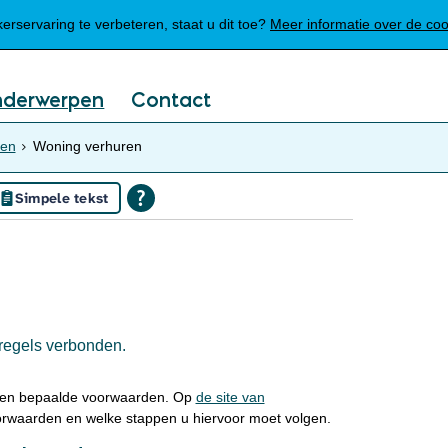
Mijn Meierijstad
rservaring te verbeteren, staat u dit toe?
Meer informatie over de co
nderwerpen
Contact
ren
Woning verhuren
Simpele tekst
regels verbonden.
den bepaalde voorwaarden. Op
de site van
orwaarden en welke stappen u hiervoor moet volgen.