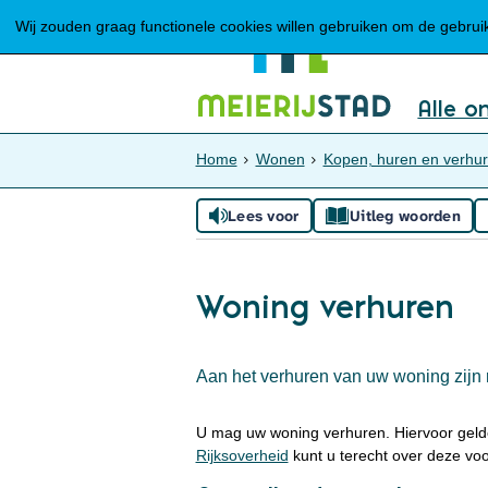
Wij zouden graag functionele cookies willen gebruiken om de gebruike
Alle o
Home
Wonen
Kopen, huren en verhu
Lees voor
Uitleg woorden
Woning verhuren
Aan het verhuren van uw woning zijn 
U mag uw woning verhuren. Hiervoor gel
Rijksoverheid
kunt u terecht over deze vo