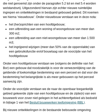
die niet genoemd zijn onder de paragrafen 5.2 tot en met 5.4 worden
welstandsvrij. Uitgezonderd hiervan zijn echter nieuwe ruimtelijke
ingrepen en ontwikkelingen in bestaand gebouwd gebied. Dit noemen
we hierna ‘nieuwbouw’. Onder nieuwbouw verstaan we in deze nota:
het (her)oprichten van een hoofdgebouw;
een uitbreiding aan een woning of woongebouw van meer dan
300 m2;
een uitbreiding aan een niet-woongebouw van meer dan 1.500
m3;
het ingrijpend wijzigen (meer dan 50% van de oppervlakte) van
een gebruiksfunctie en/of bouwlaag van de voorzijde van het
hoofdgebouw
Onder een hoofdgebouw verstaan we (volgens de definitie van het
Bor) een gebouw dat noodzakelijk is voor de verwezenlijking van de
geldende of toekomstige bestemming van een perceel en dat voor die
bestemming het belangrijkste is als meer gebouwen op het perceel
aanwezig zijn.
Onder de voorzijde verstaan we de naar de openbaar toegankelijk
gebied gekeerde zijde van een hoofdgebouw en de zijde(n) van een
bouwwerk voor zover niet gelegen in het achtererfgebied als bedoeld
in bijlage 1 van het
Besluit bouwwerken leefomgeving (BBL)
.
Bij nieuwe ontwikkelingen in de bestaande bebouwde omgeving