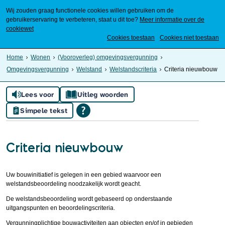
Wij zouden graag functionele cookies willen gebruiken om de
gebruikerservaring te verbeteren, staat u dit toe?
Meer informatie over de
cookiewet
Mijn Meierijstad
Cookies toestaan
Cookies niet toestaan
Home
Wonen
(Vooroverleg) omgevingsvergunning
Omgevingsvergunning
Welstand
Welstandscriteria
Criteria nieuwbouw
Lees voor
Uitleg woorden
Simpele tekst
Criteria nieuwbouw
Uw bouwinitiatief is gelegen in een gebied waarvoor een
welstandsbeoordeling noodzakelijk wordt geacht.
De welstandsbeoordeling wordt gebaseerd op onderstaande
uitgangspunten en beoordelingscriteria.
Vergunningplichtige bouwactiviteiten aan objecten en/of in gebieden