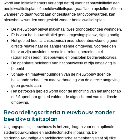
wordt van initiatiefnemers verlangd dat zij voor het bouwinitiatief een
beeldkwaliteitsplan of beeldkwaliteitsparagraaf laten opstellen. Alleen
wanneer voldaan wordt aan onderstaande randvoorwaarden, kan
nieuwbouw worden voorgesteld zonder beeldkwaliteitsplan:
De nieuwbouw omvat maximaal twee grondgebonden woningen.
Er is voor het bouwinitiatief geen omgevingsplanwijziging nodig.
Het gebied heeft architectonisch en/of stedenbouwkundig geen
directe relatie naar de aangrenzende omgeving. Voorbeelden
hiervan zijn omsloten recreatieterreinen, percelen met
(agrarische) bedrijfsbebouwing en omsloten bedrijvenlocaties.
De openbare betekenis van het bouwwerk of zijn omgeving is
beperkt.
Schaal- en maatverhoudingen van de nieuwbouw doen de
bestaande schaal- en maatverhouding van de directe omgeving
geen geweld aan.
Het betrokken gebied wordt door de inrichting van het landschap
en/of openbaar gebied voldoende afgeschermd van de directe
omgeving.
Beoordelingscriteria nieuwbouw zonder
beeldkwaliteitsplan
Uitgangspunt bij nieuwbouw is het zorgdragen voor een optimale
stedenbouwkundige en architectonische inpassing. De
stedenbouwkundige en architectonische samenhang staat bij elke