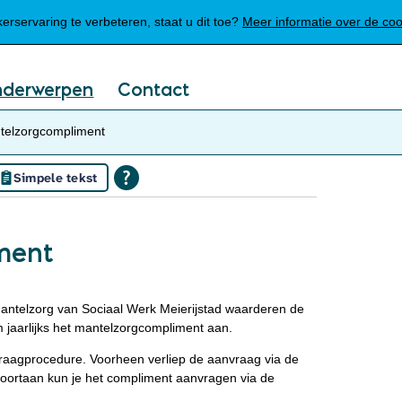
Mijn Meierijstad
rservaring te verbeteren, staat u dit toe?
Meer informatie over de co
nderwerpen
Contact
telzorgcompliment
Simpele tekst
ment
antelzorg van Sociaal Werk Meierijstad waarderen de
 jaarlijks het mantelzorgcompliment aan.
vraagprocedure. Voorheen verliep de aanvraag via de
oortaan kun je het compliment aanvragen via de