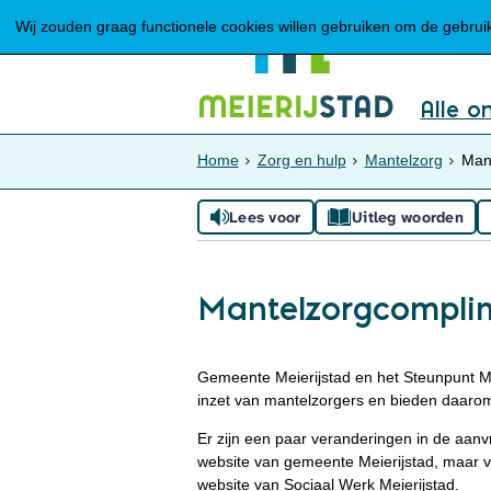
Wij zouden graag functionele cookies willen gebruiken om de gebruike
Alle o
Home
Zorg en hulp
Mantelzorg
Man
Lees voor
Uitleg woorden
Mantelzorgcompli
Gemeente Meierijstad en het Steunpunt M
inzet van mantelzorgers en bieden daarom
Er zijn een paar veranderingen in de aan
website van gemeente Meierijstad, maar v
website van Sociaal Werk Meierijstad.