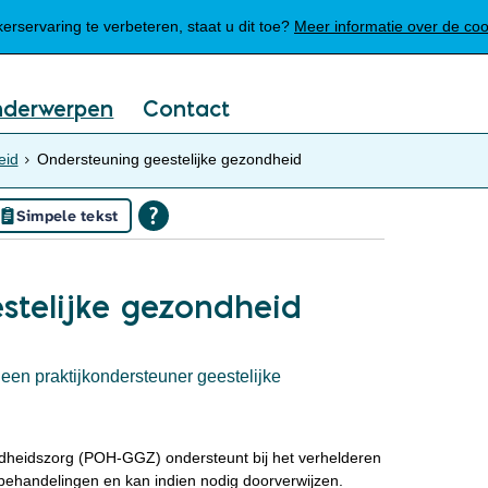
Mijn Meierijstad
rservaring te verbeteren, staat u dit toe?
Meer informatie over de co
nderwerpen
Contact
eid
Ondersteuning geestelijke gezondheid
Simpele tekst
stelijke gezondheid
een praktijkondersteuner geestelijke
ndheidszorg (POH‑GGZ) ondersteunt bij het verhelderen
 behandelingen en kan indien nodig doorverwijzen.