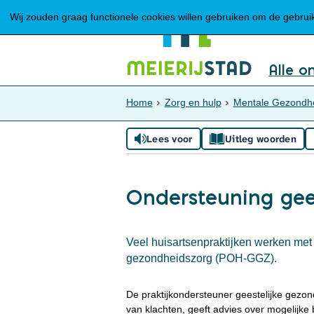
Wij zouden graag functionele cookies willen gebruiken om de gebruike
Alle o
Home
Zorg en hulp
Mentale Gezondh
Lees voor
Uitleg woorden
Ondersteuning gee
Veel huisartsenpraktijken werken met 
gezondheidszorg (POH‑GGZ).
De praktijkondersteuner geestelijke gezo
van klachten, geeft advies over mogelijke