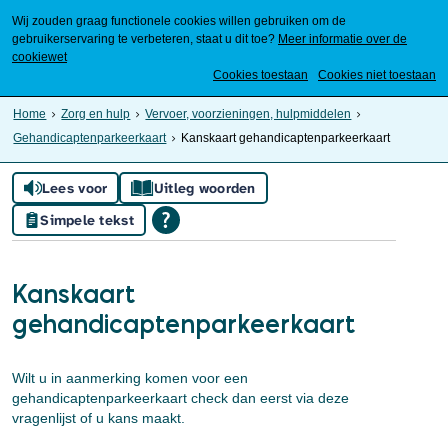
Wij zouden graag functionele cookies willen gebruiken om de
gebruikerservaring te verbeteren, staat u dit toe?
Meer informatie over de
cookiewet
Mijn Meierijstad
Cookies toestaan
Cookies niet toestaan
Home
Zorg en hulp
Vervoer, voorzieningen, hulpmiddelen
Gehandicaptenparkeerkaart
Kanskaart gehandicaptenparkeerkaart
Lees voor
Uitleg woorden
Simpele tekst
Kanskaart
gehandicaptenparkeerkaart
Wilt u in aanmerking komen voor een
gehandicaptenparkeerkaart check dan eerst via deze
vragenlijst of u kans maakt.