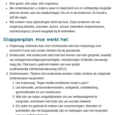
Eén gezin, één plan, één regisseur.
We ondersteunen u zodat u weer in staat bent om zo zelfstandig mogelijk
deel te nemen aan de maatschappij. Nu en in de toekomst. Zo houdt u
zelf de regie.
Wij zoeken naar oplossingen dicht bij huis. Daar proberen we uw
omgeving (familie, vrienden, buren, school, betrokken hulpverleners,
mantelzorgers) zoveel mogelijk bij te betrekken.
Stappenplan. Hoe werkt het
Hulpvraag. Iedereen kan zich rechtsreeks met een hulpvraag voor
zichzelf of voor een ander melden bij de gemeente.
Onderzoek. Het onderzoek start met het voeren van een gesprek, waarbij
uw vertegenwoordiger/gemachtigde, mantelzorger of familie aanwezig
mag zijn. Ook kunt u gebruik maken van een gratis
onafhankelijk cliëntondersteuning (OCO).
Onderwerpen. Tijdens het onderzoek worden onder andere de volgende
onderwerpen besproken:
Uw hulpvraag. Tegen welke problemen loopt u aan?
Uw behoefte, persoonskenmerken, veiligheid, ontwikkeling,
gezinssituatie en uw voorkeuren.
Wat zijn uw eigen mogelijkheden om uw zelfstandigheid te
vergroten, eventueel met hulp van uw sociale netwerk’.
De optie om gebruik te maken van voorzieningen, diensten of
activiteiten die vrij toegankelijk zijn en bijdragen aan het vergroten