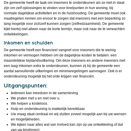
De gemeente heeft de taak om inwoners te ondersteunen als ze niet in staat
zijn om zelf oplossingen te vinden voor knelpunten in hun woning, bij
normale dagelijkse activiteiten en in de huishouding. De gemeente moet ook
maatregelen nemen om ervoor te zorgen dat inwoners met een beperking zo
lang mogelijk voor zichzelf kunnen zorgen (zelfredzaamheid). De gemeente
kijkt hierbij niet alleen naar de korte termijn, maar ook naar de te verwachten
ontwikkelingen.
Inkomen en schulden
De gemeente heeft een financieel vangnet voor inwoners die te weinig
inkomen en vermogen hebben om de dagelijkse kosten te betalen: een
maandelijkse bijstandsuitkering. Om deze inwoners en andere inwoners met
een laag inkomen extra te ondersteunen, kunnen zij bij de gemeente een
aantal aanvullende uitkeringen en minimaregelingen aanvragen. Ook is er
ondersteuning mogelijk bij het orde krijgen van financiën.
Uitgangspunten:
Iedereen kan meedoen in de samenleving
We praten met u en niet over u.
We helpen u kosteloos.
Hulp en ondersteuning is makkelijk bereikbaar.
Uw vraag staat centraal en wij sluiten zoveel mogelijk aan bij uw wensen
en mogelijkheden.
We kijken naar alles wat van invloed kan zijn op uw ontwikkeling of dat
van uw kind(eren).