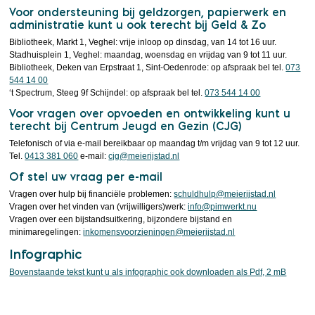
Voor ondersteuning bij geldzorgen, papierwerk en
administratie kunt u ook terecht bij Geld & Zo
Bibliotheek, Markt 1, Veghel: vrije inloop op dinsdag, van 14 tot 16 uur.
Stadhuisplein 1, Veghel: maandag, woensdag en vrijdag van 9 tot 11 uur.
Bibliotheek, Deken van Erpstraat 1, Sint-Oedenrode: op afspraak bel tel.
073
544 14 00
‘t Spectrum, Steeg 9f Schijndel: op afspraak bel tel.
073 544 14 00
Voor vragen over opvoeden en ontwikkeling kunt u
terecht bij Centrum Jeugd en Gezin (CJG)
Telefonisch of via e-mail bereikbaar op maandag t/m vrijdag van 9 tot 12 uur.
Tel.
0413 381 060
e-mail:
cjg@meierijstad.nl
Of stel uw vraag per e-mail
Vragen over hulp bij financiële problemen:
schuldhulp@meierijstad.nl
Vragen over het vinden van (vrijwilligers)werk:
info@pimwerkt.nu
Vragen over een bijstandsuitkering, bijzondere bijstand en
minimaregelingen:
inkomensvoorzieningen@meierijstad.nl
Infographic
Bovenstaande tekst kunt u als infographic ook downloaden als Pdf, 2 mB