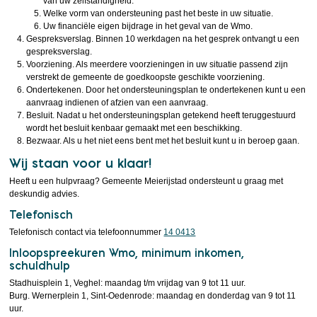
van uw zelfstandigheid.
Welke vorm van ondersteuning past het beste in uw situatie.
Uw financiële eigen bijdrage in het geval van de Wmo.
Gespreksverslag. Binnen 10 werkdagen na het gesprek ontvangt u een
gespreksverslag.
Voorziening. Als meerdere voorzieningen in uw situatie passend zijn
verstrekt de gemeente de goedkoopste geschikte voorziening.
Ondertekenen. Door het ondersteuningsplan te ondertekenen kunt u een
aanvraag indienen of afzien van een aanvraag.
Besluit. Nadat u het ondersteuningsplan getekend heeft teruggestuurd
wordt het besluit kenbaar gemaakt met een beschikking.
Bezwaar. Als u het niet eens bent met het besluit kunt u in beroep gaan.
Wij staan voor u klaar!
Heeft u een hulpvraag? Gemeente Meierijstad ondersteunt u graag met
deskundig advies.
Telefonisch
Telefonisch contact via telefoonnummer
14 0413
Inloopspreekuren Wmo, minimum inkomen,
schuldhulp
Stadhuisplein 1, Veghel: maandag t/m vrijdag van 9 tot 11 uur.
Burg. Wernerplein 1, Sint-Oedenrode: maandag en donderdag van 9 tot 11
uur.