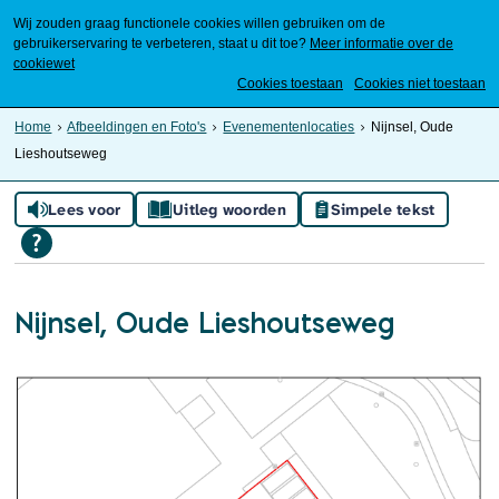
Wij zouden graag functionele cookies willen gebruiken om de
gebruikerservaring te verbeteren, staat u dit toe?
Meer informatie over de
cookiewet
Mijn Meierijstad
Cookies toestaan
Cookies niet toestaan
Home
Afbeeldingen en Foto's
Evenementenlocaties
Nijnsel, Oude
Lieshoutseweg
Lees voor
Uitleg woorden
Simpele tekst
Nijnsel, Oude Lieshoutseweg